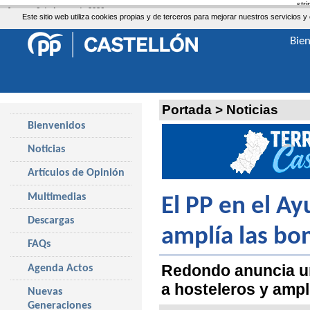
str
Jueves, 6 de Agosto de 2026
Este sitio web utiliza cookies propias y de terceros para mejorar nuestros servicio
Bie
Portada
>
Noticias
Bienvenidos
Noticias
Artículos de Opinión
Multimedias
El PP en el A
Descargas
amplía las bo
FAQs
Redondo anuncia un
Agenda Actos
a hosteleros y ampl
Nuevas
Generaciones