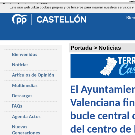
str
Domingo, 9 de Agosto de 2026
Este sitio web utiliza cookies propias y de terceros para mejorar nuestros servicio
Bie
Portada
>
Noticias
Bienvenidos
Noticias
Artículos de Opinión
Multimedias
El Ayuntamien
Descargas
Valenciana fin
FAQs
bucle central
Agenda Actos
del centro de 
Nuevas
Generaciones