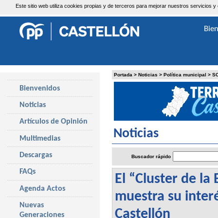
Este sitio web utiliza cookies propias y de terceros para mejorar nuestros servicio
Sábado, 8 de Agosto de 2026
Bie
Portada
>
Noticias
>
Política municipal
>
S
Bienvenidos
Noticias
Artículos de Opinión
Noticias
Multimedias
Descargas
Buscador rápido
FAQs
El “Cluster de l
Agenda Actos
muestra su inter
Nuevas
Castellón
Generaciones