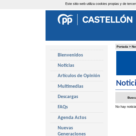
Este sitio web utiliza cookies propias y de ter
Viernes, 7 de Agosto de 2026
Portada
>
No
Bienvenidos
Noticias
Artículos de Opinión
Notic
Multimedias
Descargas
Busca
No hay noticia
FAQs
Agenda Actos
Nuevas
Generaciones