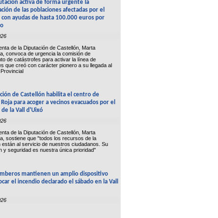
utación activa de forma urgente la
ción de las poblaciones afectadas por el
 con ayudas de hasta 100.000 euros por
io
026
enta de la Diputación de Castellón, Marta
a, convoca de urgencia la comisión de
to de catástrofes para activar la línea de
es que creó con carácter pionero a su llegada al
Provincial
ción de Castellón habilita el centro de
Roja para acoger a vecinos evacuados por el
 de la Vall d'Uixó
026
enta de la Diputación de Castellón, Marta
a, sostiene que "todos los recursos de la
ón están al servicio de nuestros ciudadanos. Su
n y seguridad es nuestra única prioridad"
mberos mantienen un amplio dispositivo
ocar el incendio declarado el sábado en la Vall
026