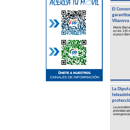
El Consor
garantiza
Vilanova 
Marta Barra
en los 135 m
el pozo Bar
La Diput
teleasist
protecci
La presiden
prioridad a
emergencia 