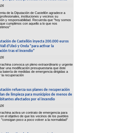
026
enta de la Diputación de Castellón agradece a
 profesionales, instituciones y vecinos su
ión y responsabilidad. Recuerda que "hoy somos
rque cumplimos con aquello a lo que nos
timos"
utación de Castellón inyecta 200.000 euros
 Vall d'Uixó y Onda "para activar la
ción tras el incendio"
026
rachina convoca un pleno extraordinario y urgente
bar una modificación presupuestaria que dote
la batería de medidas de emergencia dirigidas a
r la recuperación
utación refuerza sus planes de recuperación
lan de limpieza para municipios de menos de
bitantes afectados por el incendio
026
rachina activa un contrato de emergencia para
con el objetivo de que los vecinos de los pueblos
 "consigan poco a poco volver a la normalidad"