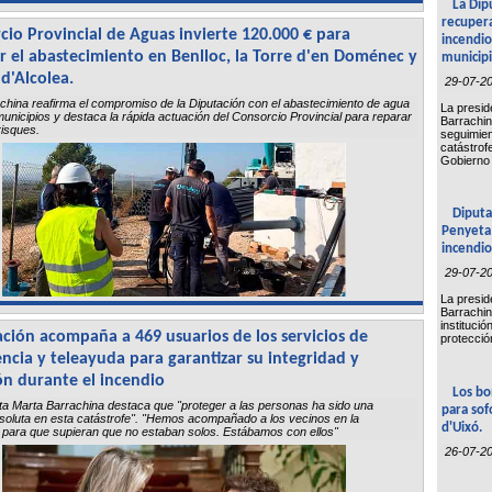
La Dip
recupera
cio Provincial de Aguas invierte 120.000 € para
incendio
r el abastecimiento en Benlloc, la Torre d'en Doménec y
municip
d'Alcolea.
29-07-2
china reafirma el compromiso de la Diputación con el abastecimiento de agua
La presid
unicipios y destaca la rápida actuación del Consorcio Provincial para reparar
Barrachin
risques.
seguimien
catástrof
Gobierno 
Diputa
Penyeta 
incendio
29-07-2
La presid
Barrachin
instituci
ación acompaña a 469 usuarios de los servicios de
protecció
encia y teleayuda para garantizar su integridad y
ón durante el incendio
Los bo
ta Marta Barrachina destaca que "proteger a las personas ha sido una
para sof
bsoluta en esta catástrofe". "Hemos acompañado a los vecinos en la
d'Uixó.
para que supieran que no estaban solos. Estábamos con ellos"
26-07-2