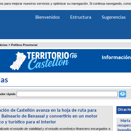
ceros para mejorar nuestros servicios y optimizar su navegación. Si continua navegando, co
Bienvenidos
Estructura
Sugerencias
ticias
>
Política Provincial
ias
dor rápido
Otras No
ción de Castellón avanza en la hoja de ruta para
l Balneario de Benassal y convertirlo en un motor
Marta 
 y turístico para el interior
recupera
lizado el estudio de viabilidad y el estudio económico-financiero encargados a
incendio