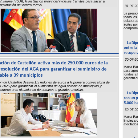
at Jaume I (UJI), la institución provincial inicia los trámites para sacar a
a explotación del centro termal
31-07-2
La presid
todos los
colaborac
ágiles po
comprome
La Dip
entre la
recupera
30-07-2
ción de Castellón activa más de 250.000 euros de la
Marta Bar
esolución del AGA para garantizar el suministro de
para apro
fondos a 
able a 39 municipios
garantiza
n de Castellón destina 1,5 millones de euros a la primera convocatoria de
2026 para garantizar el suministro de agua potable en municipios y
enores ante situaciones de escasez o grandes averías.
La Dip
con un p
5.000 ha
30-07-2
Marta Bar
limpieza 
afectados