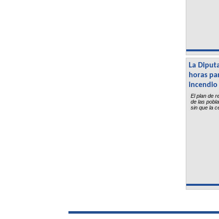
La Diputa
horas par
incendio
El plan de 
de las pobla
sin que la c