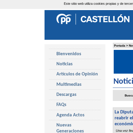
Este sitio web utiliza cookies propias y de ter
Viernes, 7 de Agosto de 2026
Portada
>
No
Bienvenidos
Noticias
Artículos de Opinión
Notic
Multimedias
Descargas
Busca
FAQs
La Diputa
Agenda Actos
reabrir e
económico
Nuevas
Una vez fina
Generaciones