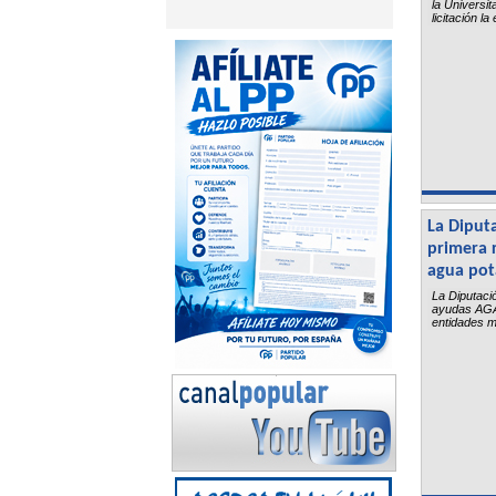
la Universit
licitación l
La Diputa
primera r
agua pot
La Diputació
ayudas AGA 
entidades m