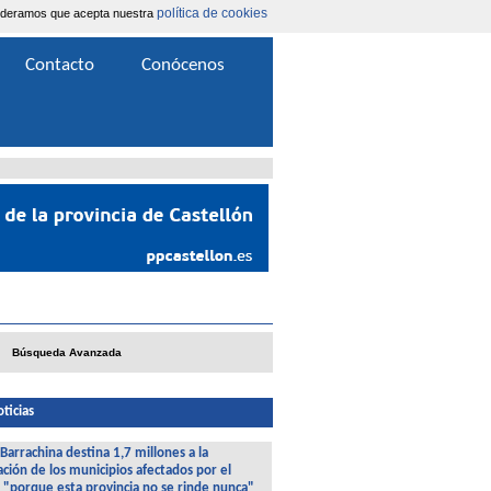
política de cookies
nsideramos que acepta nuestra
Área Extranet
|
Contacta
Contacto
Conócenos
Búsqueda Avanzada
ticias
Barrachina destina 1,7 millones a la
ción de los municipios afectados por el
 "porque esta provincia no se rinde nunca"