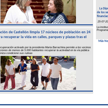
La Dip
de los s
financia
25-07-2
La institu
Programa 
ción de Castellón limpia 17 núcleos de población en 24
a recuperar la vida en calles, parques y plazas tras el
Más Not
recuperación activado por la presidenta Marta Barrachina permite a los vecinos
ciones de menos de 5.000 habitantes recuperar la actividad en la vía pública
eniza condicione sus rutinas