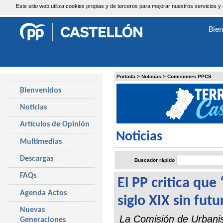
Este sitio web utiliza cookies propias y de terceros para mejorar nuestros servicio
Sábado, 8 de Agosto de 2026
Bie
Portada
>
Noticias
>
Comisiones PPCS
Bienvenidos
Noticias
Artículos de Opinión
Noticias
Multimedias
Descargas
Buscador rápido
FAQs
El PP critica qu
Agenda Actos
siglo XIX sin fut
Nuevas
La Comisión de Urbanis
Generaciones