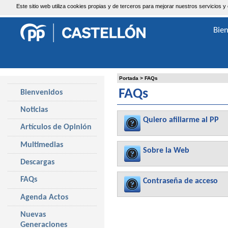
Este sitio web utiliza cookies propias y de terceros para mejorar nuestros servicio
Jueves, 6 de Agosto de 2026
Bie
Portada
>
FAQs
FAQs
Bienvenidos
Noticias
Quiero afiliarme al PP
Artículos de Opinión
Multimedias
Sobre la Web
Descargas
FAQs
Contraseña de acceso
Agenda Actos
Nuevas
Generaciones