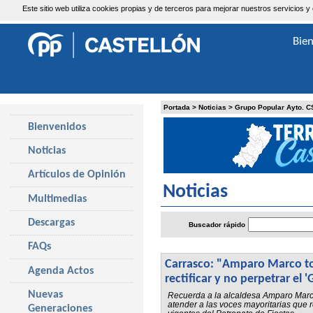
Este sitio web utiliza cookies propias y de terceros para mejorar nuestros servicio
Sábado, 8 de Agosto de 2026
Bie
Portada
>
Noticias
>
Grupo Popular Ayto. C
Bienvenidos
Noticias
Artículos de Opinión
Noticias
Multimedias
Descargas
Buscador rápido
FAQs
Carrasco: "Amparo Marco to
Agenda Actos
rectificar y no perpetrar el '
Nuevas
Recuerda a la alcaldesa Amparo Marco
atender a las voces mayoritarias que 
Generaciones