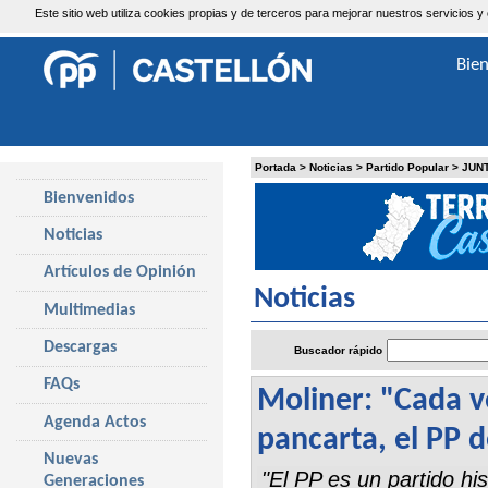
Este sitio web utiliza cookies propias y de terceros para mejorar nuestros servicio
Jueves, 6 de Agosto de 2026
Bie
Portada
>
Noticias
>
Partido Popular
>
JUN
Bienvenidos
Noticias
Artículos de Opinión
Noticias
Multimedias
Descargas
Buscador rápido
FAQs
Moliner: "Cada v
Agenda Actos
pancarta, el PP d
Nuevas
"El PP es un partido hi
Generaciones