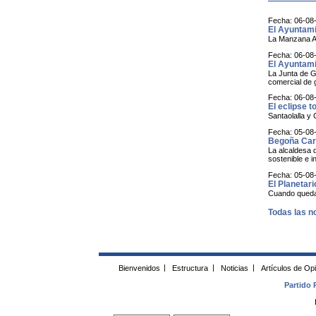
Fecha: 06-08
El Ayuntamie
La Manzana Al
Fecha: 06-08
El Ayuntami
La Junta de G
comercial de g
Fecha: 06-08
El eclipse t
Santaolalla y 
Fecha: 05-08
Begoña Carr
La alcaldesa 
sostenible e i
Fecha: 05-08
El Planetari
Cuando queda a
Todas las no
Bienvenidos
|
Estructura
|
Noticias
|
Artículos de Op
Partido 