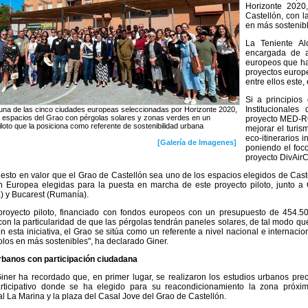
Horizonte 2020
Castellón, con l
en más sostenib
La Teniente Al
encargada de 
europeos que ha 
proyectos europe
entre ellos este,
Si a principios
Institucionales
 una de las cinco ciudades europeas seleccionadas por Horizonte 2020,
 espacios del Grao con pérgolas solares y zonas verdes en un
proyecto MED-RO
loto que la posiciona como referente de sostenibilidad urbana
mejorar el turis
eco-itinerarios 
[Galería de Imagenes]
poniendo el foco
proyecto DivAirC
esto en valor que el Grao de Castellón sea uno de los espacios elegidos de Cast
 Europea elegidas para la puesta en marcha de este proyecto piloto, junto a O
) y Bucarest (Rumanía).
proyecto piloto, financiado con fondos europeos con un presupuesto de 454.50
on la particularidad de que las pérgolas tendrán paneles solares, de tal modo que
n esta iniciativa, el Grao se sitúa como un referente a nivel nacional e internaci
olos en más sostenibles", ha declarado Giner.
rbanos con participación ciudadana
iner ha recordado que, en primer lugar, se realizaron los estudios urbanos prec
rticipativo donde se ha elegido para su reacondicionamiento la zona próxim
al La Marina y la plaza del Casal Jove del Grao de Castellón.