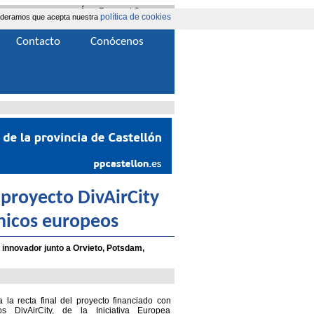
Área Extranet
|
Contacta
política de cookies
nsideramos que acepta nuestra
Contacto
Conócenos
l proyecto DivAirCity
nicos europeos
 innovador junto a Orvieto, Potsdam,
a la recta final del proyecto financiado con
s DivAirCity, de la Iniciativa Europea