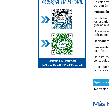
En estas tr
de reunión 
Innovación
La edil ha 
los usuario
gracias a l
Una aplica
próximamen
Hermanamie
Finalmente,
difusión de
De este mo
conseguido 
En lo que r
ciudades es
Opiniones
No existen
Más N