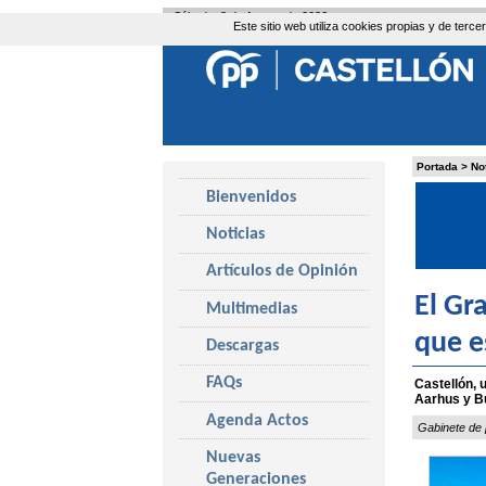
Sábado, 8 de Agosto de 2026
Este sitio web utiliza cookies propias y de ter
Portada
>
No
Bienvenidos
Noticias
Artículos de Opinión
El Gr
Multimedias
que e
Descargas
FAQs
Castellón, 
Aarhus y Bu
Agenda Actos
Gabinete de
Nuevas
Generaciones