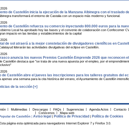
-2026
nto de Castellón inicia la ejecución de la Manzana Albinegra con el traslado de 
binegra transformará el entorno de Castalia con un espacio más moderno y funcional.
-2026
ento de Castellón refuerza su comercio inyectando 800.000 euros para la nu
obierno Local ha aprobado hoy las bases y el convenio de colaboración con Confecomer CV qu
ran impacto en las tiendas y establecimientos de la capital
-2026
otal de sol atraerá a la mejor constelación de divulgadores científicos en Castel
Calatayud liderarán las actividades divulgativas del eclipse en Castellón.
-2026
asco anuncia los nuevos Premios Castellón Emprende 2026 que reconocen el t
de Castellón destaca que "se trata de una nueva apuesta por el empleo, por el emprendimiento
nclusivo"
-2026
o de Castellón abre el jueves las inscripciones para los talleres gratuitos del ec
penas una semana para la cita histórica del verano, el Ayuntamiento de Castellón intensific
ticias de la sección [+]
inión
|
Multimedias
|
Descargas
|
FAQs
|
Sugerencias
|
Agenda Actos
|
Contacto
|
|
Conócenos
|
Mapa web
Aviso legal
Política de Privacidad
Política de Cookies
Popular de Castellón
|
|
|
Esta página esta optimizada para navegadores Internet Explorer 7 y Firefox 3.0.