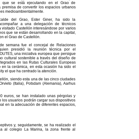
, que se está ejecutando en el Grao de
a premisa de convertir los espacios urbanos
les medioambientalmente.
calde del Grao, Ester Giner, ha sido la
acompañar a una delegación de técnicos
visitado Castellón interesándose por varios
os que se están desarrollando en la capital,
 en el Grao de Castellón.
 de semana fue el concejal de Relaciones
 quien presidió la reunión técnica por el
UTES, una iniciativa europea que persigue
mo cultural sostenible a través del diseño de
integrados en las Rutas Culturales Europeas
 en la cerámica, en esta ocasión ha sido el
ity el que ha centrado la atención.
ellón, siendo esta una de las cinco ciudades
rvieto (Italia), Potsdam (Alemania), Aarhus
0 euros, se han instalado unas pérgolas y
 los usuarios podrán cargar sus dispositivos
onal en la adecuación de diferentes espacios,
eptivos y, seguidamente, se ha realizado el
a al colegio La Marina, la zona frente al