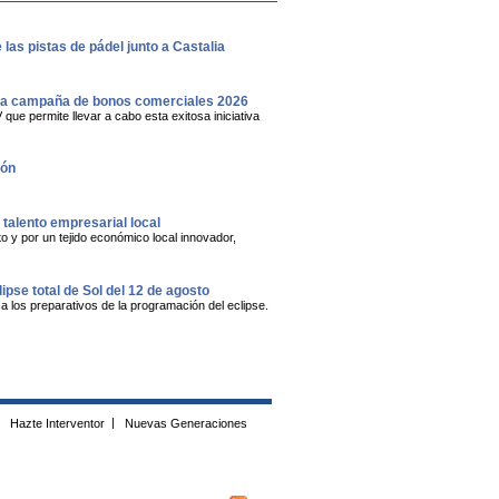
las pistas de pádel junto a Castalia
eva campaña de bonos comerciales 2026
e permite llevar a cabo esta exitosa iniciativa
lón
alento empresarial local
 y por un tejido económico local innovador,
lipse total de Sol del 12 de agosto
a los preparativos de la programación del eclipse.
Hazte Interventor
|
Nuevas Generaciones