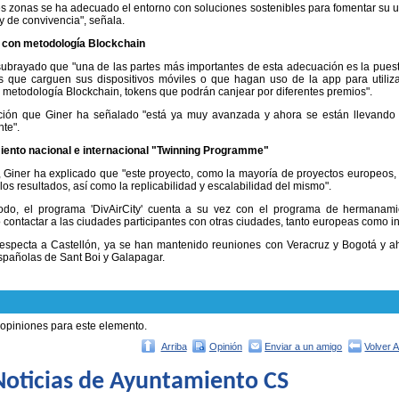
es zonas se ha adecuado el entorno con soluciones sostenibles para fomentar su 
y de convivencia", señala.
 con metodología Blockchain
subrayado que "una de las partes más importantes de esta adecuación es la puest
s que carguen sus dispositivos móviles o que hagan uso de la app para utiliza
a metodología Blockchain, tokens que podrán canjear por diferentes premios".
ción que Giner ha señalado "está ya muy avanzada y ahora se están llevando a
te".
nto nacional e internacional "Twinning Programme"
 Giner ha explicado que "este proyecto, como la mayoría de proyectos europeos, 
 los resultados, así como la replicabilidad y escalabilidad del mismo".
do, el programa 'DivAirCity' cuenta a su vez con el programa de hermanami
contactar a las ciudades participantes con otras ciudades, tanto europeas como in
especta a Castellón, ya se han mantenido reuniones con Veracruz y Bogotá y ah
pañolas de Sant Boi y Galapagar.
 opiniones para este elemento.
Arriba
Opinión
Enviar a un amigo
Volver 
oticias de Ayuntamiento CS