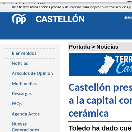
str
Sábado, 8 de Agosto de 2026
Este sitio web utiliza cookies propias y de terceros para mejorar nuestros servicio
Bie
Portada
>
Noticias
Bienvenidos
Noticias
Artículos de Opinión
Multimedias
Castellón pre
Descargas
a la capital 
FAQs
cerámica
Agenda Actos
Nuevas
Toledo ha dado cuen
Generaciones