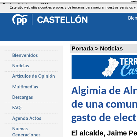
str
Domingo, 9 de Agosto de 2026
Este sitio web utiliza cookies propias y de terceros para mejorar nuestros servicio
Bie
Portada
>
Noticias
Bienvenidos
Noticias
Artículos de Opinión
Multimedias
Algimia de Al
Descargas
de una comuni
FAQs
gasto de elect
Agenda Actos
Nuevas
El alcalde, Jaime Pe
Generaciones