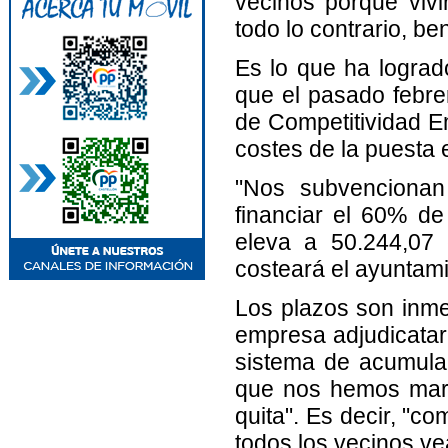
vecinos porque vivir
todo lo contrario, ben
Es lo que ha lograd
que el pasado febrer
de Competitividad E
costes de la puesta
"Nos subvencionan
financiar el 60% de
eleva a 50.244,07 
costeará el ayuntami
Los plazos son inme
empresa adjudicatari
sistema de acumulac
que nos hemos marc
quita". Es decir, "
todos los vecinos vea