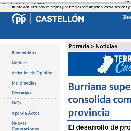
str
Sábado, 8 de Agosto de 2026
Este sitio web utiliza cookies propias y de terceros para mejorar nuestros servicio
Bie
Portada
>
Noticias
Bienvenidos
Noticias
Artículos de Opinión
Multimedias
Burriana supe
Descargas
consolida com
FAQs
provincia
Agenda Actos
Nuevas
El desarrollo de pr
Generaciones