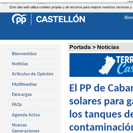
str
Sábado, 8 de Agosto de 2026
Este sitio web utiliza cookies propias y de terceros para mejorar nuestros servicio
Bie
Portada
>
Noticias
Bienvenidos
Noticias
Artículos de Opinión
Multimedias
El PP de Caba
Descargas
solares para g
FAQs
los tanques de
Agenda Actos
contaminació
Nuevas
Generaciones