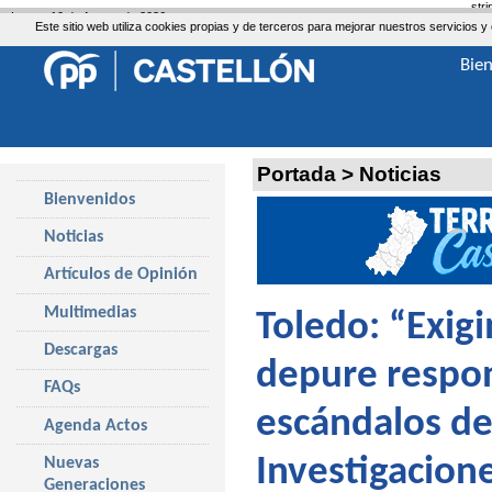
str
Lunes, 10 de Agosto de 2026
Este sitio web utiliza cookies propias y de terceros para mejorar nuestros servicio
Bie
Portada
>
Noticias
Bienvenidos
Noticias
Artículos de Opinión
Multimedias
Toledo: “Exig
Descargas
depure respon
FAQs
escándalos de
Agenda Actos
Investigacion
Nuevas
Generaciones