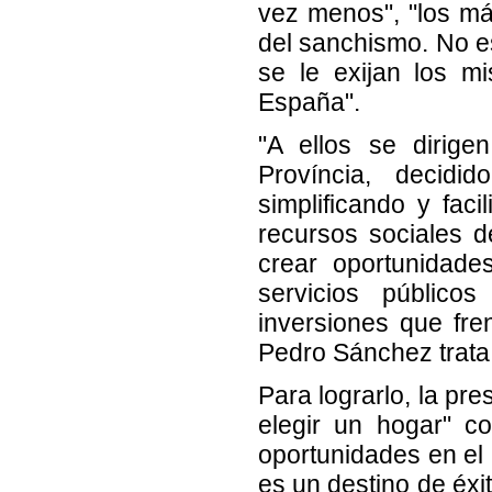
vez menos", "los má
del sanchismo. No e
se le exijan los mi
España".
"A ellos se dirige
Província, decidi
simplificando y faci
recursos sociales d
crear oportunidade
servicios público
inversiones que fre
Pedro Sánchez trata
Para lograrlo, la pre
elegir un hogar" c
oportunidades en el 
es un destino de éxi