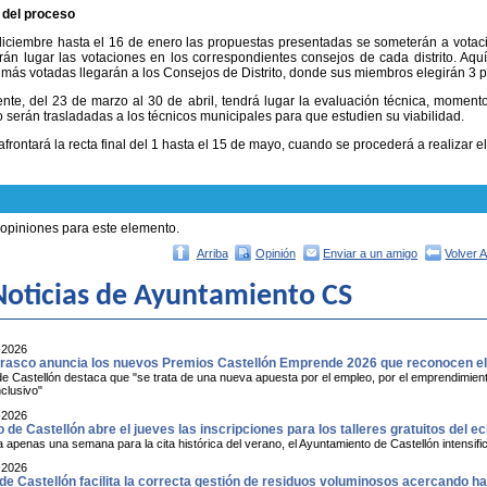
 del proceso
iciembre hasta el 16 de enero las propuestas presentadas se someterán a votaci
án lugar las votaciones en los correspondientes consejos de cada distrito. Aq
más votadas llegarán a los Consejos de Distrito, donde sus miembros elegirán 3 
nte, del 23 de marzo al 30 de abril, tendrá lugar la evaluación técnica, momen
to serán trasladadas a los técnicos municipales para que estudien su viabilidad.
afrontará la recta final del 1 hasta el 15 de mayo, cuando se procederá a realizar 
 opiniones para este elemento.
Arriba
Opinión
Enviar a un amigo
Volver 
oticias de Ayuntamiento CS
-2026
asco anuncia los nuevos Premios Castellón Emprende 2026 que reconocen el t
de Castellón destaca que "se trata de una nueva apuesta por el empleo, por el emprendimiento
nclusivo"
-2026
o de Castellón abre el jueves las inscripciones para los talleres gratuitos del ec
penas una semana para la cita histórica del verano, el Ayuntamiento de Castellón intensific
-2026
 de Castellón facilita la correcta gestión de residuos voluminosos acercando h