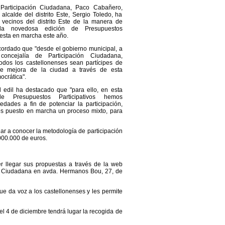
 Participación Ciudadana, Paco Cabañero,
e alcalde del distrito Este, Sergio Toledo, ha
 vecinos del distrito Este de la manera de
 la novedosa edición de Presupuestos
uesta en marcha este año.
ordado que "desde el gobierno municipal, a
concejalía de Participación Ciudadana,
dos los castellonenses sean partícipes de
de mejora de la ciudad a través de esta
ocrática".
l edil ha destacado que "para ello, en esta
de Presupuestos Participativos hemos
edades a fin de potenciar la participación,
s puesto en marcha un proceso mixto, para
dar a conocer la metodología de participación
000.000 de euros.
r llegar sus propuestas a través de la web
ión Ciudadana en avda. Hermanos Bou, 27, de
e da voz a los castellonenses y les permite
el 4 de diciembre tendrá lugar la recogida de