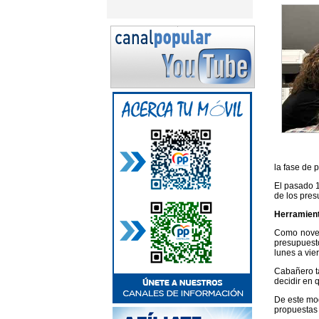
la fase de 
El pasado 1
de los pres
Herramient
Como noved
presupuesto
lunes a vie
Cabañero ta
decidir en 
De este mod
propuestas