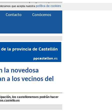
Área Extranet
|
Contacta
política de cookies
nsideramos que acepta nuestra
Contacto
Conócenos
en la novedosa
an a los vecinos del
ipación, los castellonenses podrán hacer
os.castello.es