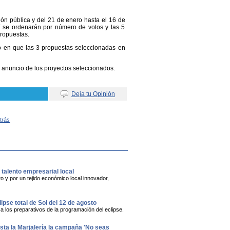
ón pública y del 21 de enero hasta el 16 de
uí se ordenarán por número de votos y las 5
propuestas.
to en que las 3 propuestas seleccionadas en
el anuncio de los proyectos seleccionados.
Deja tu Opinión
Atrás
alento empresarial local
 y por un tejido económico local innovador,
lipse total de Sol del 12 de agosto
a los preparativos de la programación del eclipse.
asta la Marjalería la campaña 'No seas