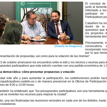
El concejal de
junto al tenient
informado a los
participar en
Participativos p
Cabañero ha rec
través de la 
queremos que to
los proyectos 
herramienta dem
Precisamente, e
convocatoria 
[Galería de Imagenes]
incorporado nov
por lo que hemo
presentación de propuestas, así como para la votación de las mismas".
5 de octubre arrancaron los encuentros entre el edil y los vecinos y vecinas para 
upuestos participativos que esta edición cuentan con una partida económica de 1.
a democrática: cómo presentar propuestas y votación
ad este año y para aumentar la participación, los castellonenses podrán hace
sparticipativos.castello.es o de manera presencial en la Oficina de Participac
rnes de 9:00 a 14:00 horas.
mbién ha enfatizado que "los presupuestos participativos son una herramienta qu
qué se invierten los recursos para mejorar la ciudad".
o, una vez finalizadas las reuniones vecinales en cada uno de los distritos, hasta 
 ciudadanas.