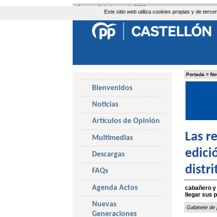
Jueves, 6 de Agosto de 2026
Este sitio web utiliza cookies propias y de ter
Portada
>
No
Bienvenidos
Noticias
Artículos de Opinión
Las r
Multimedias
edici
Descargas
distri
FAQs
Agenda Actos
cabañero y 
llegar sus 
Nuevas
Gabinete de 
Generaciones