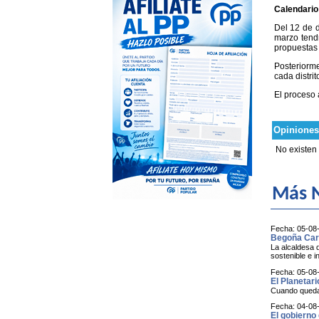
Calendario
Del 12 de d
marzo tendr
propuestas 
Posteriorme
cada distri
El proceso 
Opiniones
No existen
Más N
Fecha: 05-08
Begoña Carr
La alcaldesa 
sostenible e i
Fecha: 05-08
El Planetari
Cuando queda a
Fecha: 04-08
El gobierno