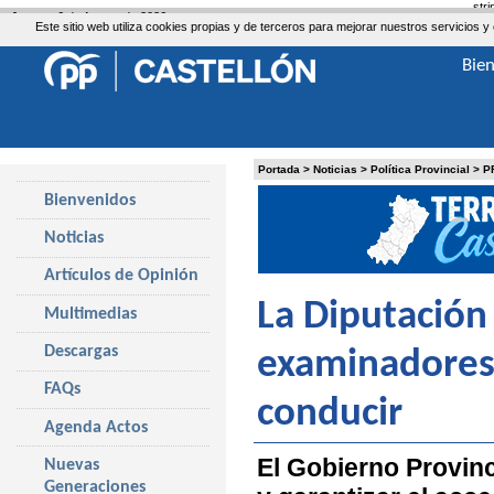
str
Jueves, 6 de Agosto de 2026
Este sitio web utiliza cookies propias y de terceros para mejorar nuestros servicio
Bie
Portada
>
Noticias
>
Política Provincial
>
P
Bienvenidos
Noticias
Artículos de Opinión
La Diputación
Multimedias
Descargas
examinadores 
FAQs
conducir
Agenda Actos
El Gobierno Provinc
Nuevas
Generaciones