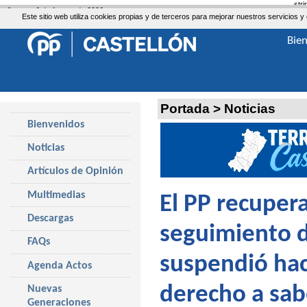
str
Jueves, 6 de Agosto de 2026
Este sitio web utiliza cookies propias y de terceros para mejorar nuestros servicio
Bie
Portada
>
Noticias
Bienvenidos
Noticias
Artículos de Opinión
Multimedias
El PP recuper
Descargas
seguimiento d
FAQs
suspendió hac
Agenda Actos
derecho a sab
Nuevas
Generaciones