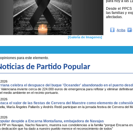
para hoy a las 1
Desde el PPCS 
las familias y e
afectadas.
Arriba
[Galería de Imagenes]
 opiniones para este elemento.
oticias de Partido Popular
-2026
rriana celebra el desguace del buque 'Oceander' abandonado en el puerto des
 Valenciana invierte cerca de 224.000 euros de emergencia para reflotar y eliminar definiti
l medio ambiente en el recinto portuario.
-2026
taca el valor de las fiestas de Cervera del Maestre como elemento de cohesión 
ella, María Ángeles Pallarés y Andrés Redó participan en la jornada festiva de Cervera del Mae
-2026
Popular despide a Encarna Montañana, embajadora de Navajas
el PP en Navajas, Nacho Navarro, muestra sus condolencias a la familia “porque Encarna era
a dedicación que ha dado a nuestro pueblo merece el reconocimiento de todos”