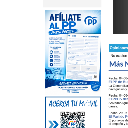
Opiniones
No existen
Más N
Fecha: 04-08
El PP de Bu
La Generalitat
navegación y e
Fecha: 04-08
El PPCS des
Salvador Aguil
danza.
Fecha: 29-07
El Partido 
El portavoz d
el empeño y l