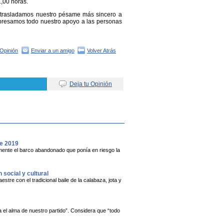
1,00 horas.
trasladamos nuestro pésame más sincero a
xpresamos todo nuestro apoyo a las personas
Opinión
Enviar a un amigo
Volver Atrás
Deja tu Opinión
de 2019
vamente el barco abandonado que ponía en riesgo la
social y cultural
stre con el tradicional baile de la calabaza, jota y
 el alma de nuestro partido”. Considera que “todo