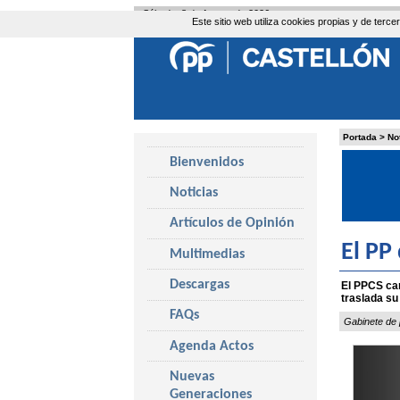
Sábado, 8 de Agosto de 2026
Este sitio web utiliza cookies propias y de ter
Portada
>
No
Bienvenidos
Noticias
Artículos de Opinión
El PP
Multimedias
Descargas
El PPCS can
traslada su
FAQs
Gabinete de 
Agenda Actos
Nuevas
Generaciones