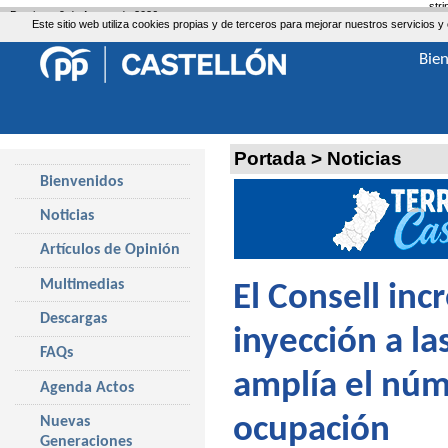
str
Domingo, 9 de Agosto de 2026
Este sitio web utiliza cookies propias y de terceros para mejorar nuestros servicio
Bie
Portada
>
Noticias
Bienvenidos
Noticias
Artículos de Opinión
Multimedias
El Consell in
Descargas
inyección a la
FAQs
amplía el núm
Agenda Actos
ocupación
Nuevas
Generaciones