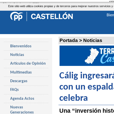
str
Sábado, 8 de Agosto de 2026
Este sitio web utiliza cookies propias y de terceros para mejorar nuestros servicio
Bie
Portada
>
Noticias
Bienvenidos
Noticias
Artículos de Opinión
Multimedias
Cálig ingresa
Descargas
con un espald
FAQs
celebra
Agenda Actos
Nuevas
Una “inversión hist
Generaciones