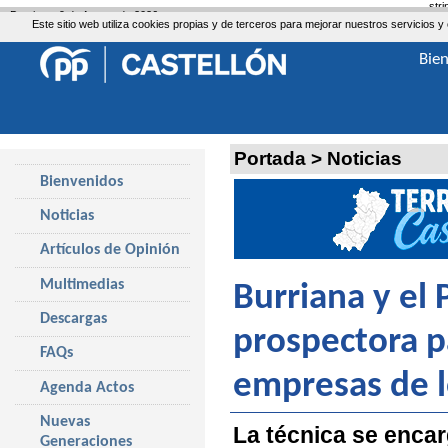
str
Domingo, 9 de Agosto de 2026
Este sitio web utiliza cookies propias y de terceros para mejorar nuestros servicio
Bie
Portada
>
Noticias
Bienvenidos
Noticias
Artículos de Opinión
Multimedias
Burriana y el
Descargas
prospectora p
FAQs
empresas de l
Agenda Actos
Nuevas
La técnica se encar
Generaciones