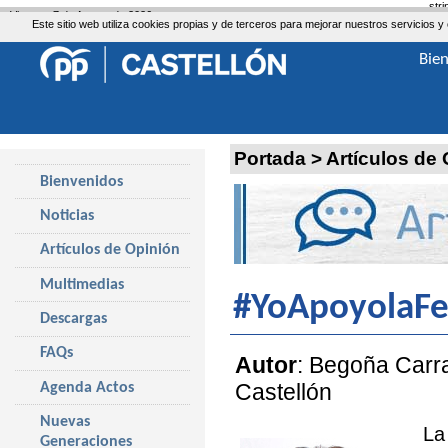
str
Viernes, 7 de Agosto de 2026
Este sitio web utiliza cookies propias y de terceros para mejorar nuestros servicio
Bie
Portada
>
Artículos de
Bienvenidos
Noticias
Artículos de Opinión
Multimedias
#YoApoyolaFe
Descargas
FAQs
Autor
: Begoña Carra
Castellón
Agenda Actos
Nuevas
La
Generaciones