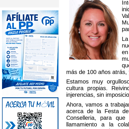
In
in
Va
Mu
pa
La
nu
en
mu
qu
más de 100 años atrás, 
Estamos muy orgulloso
cultura propias. Reivi
injerencias, sin imposici
Ahora, vamos a trabajar
acerca de la Festa de
Conselleria, para qu
llamamiento a la cola