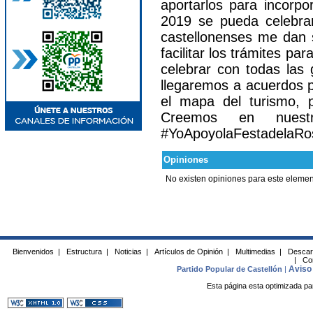
aportarlos para incorpo
2019 se pueda celebrar 
castellonenses me dan 
facilitar los trámites p
celebrar con todas las 
llegaremos a acuerdos p
el mapa del turismo, 
Creemos en nuest
#YoApoyolaFestadelaRo
Opiniones
No existen opiniones para este elemen
Bienvenidos
|
Estructura
|
Noticias
|
Artículos de Opinión
|
Multimedias
|
Descar
|
Co
Aviso 
Partido Popular de Castellón
|
Esta página esta optimizada pa