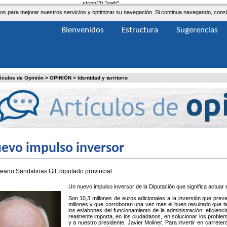
string(3) "web"
ceros para mejorar nuestros servicios y optimizar su navegación. Si continua navegando, co
Bienvenidos
Estructura
Sugerencias
tículos de Opinión
>
OPINIÓN
>
Identidad y territorio
evo impulso inversor
reano Sandalinas Gil, diputado provincial
Un nuevo impulso inversor de la Diputación que significa actuar 
Son 10,3 millones de euros adicionales a la inversión que preve
millones y que corroboran una vez más el buen resultado que tien
los eslabones del funcionamiento de la administración: eficienci
realmente importa, en los ciudadanos, en solucionar los problem
y a nuestro presidente, Javier Moliner. Para invertir en carret