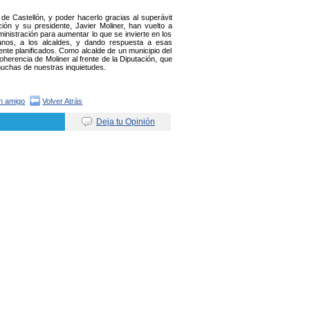
a de Castellón, y poder hacerlo gracias al superávit
ión y su presidente, Javier Moliner, han vuelto a
inistración para aumentar lo que se invierte en los
nos, a los alcaldes, y dando respuesta a esas
nte planificados. Como alcalde de un municipio del
herencia de Moliner al frente de la Diputación, que
muchas de nuestras inquietudes.
un amigo
Volver Atrás
Deja tu Opinión