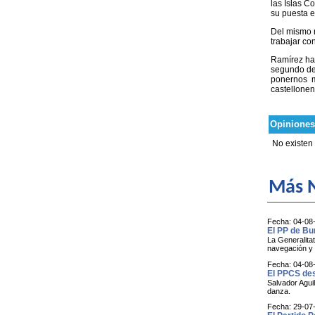
las Islas C
su puesta e
Del mismo m
trabajar co
Ramírez ha 
segundo de
ponernos m
castellonen
Opiniones
No existen
Más N
Fecha: 04-08
El PP de Bu
La Generalitat
navegación y e
Fecha: 04-08
El PPCS des
Salvador Aguil
danza.
Fecha: 29-07