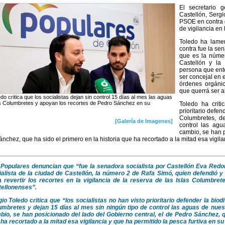
El secretario 
Castellón, Serg
PSOE en contra d
de vigilancia en
Toledo ha lamen
contra fue la s
que es la númer
Castellón y la
persona que ent
ser concejal en 
órdenes orgáni
que querrá ser a
do critica que los socialistas dejan sin control 15 días al mes las aguas
as Columbretes y apoyan los recortes de Pedro Sánchez en su
Toledo ha criti
prioritario defen
Columbretes, d
[Galería de Imagenes]
control las agu
cambio, se han p
nchez, que ha sido el primero en la historia que ha recortado a la mitad esa vigila
 Populares denuncian que “fue la senadora socialista por Castellón Eva Redo
alista de la ciudad de Castellón, la número 2 de Rafa Simó, quien defendió y
a revertir los recortes en la vigilancia de la reserva de las Islas Columbre
tellonenses”.
io Toledo critica que “los socialistas no han visto prioritario defender la bio
mbretes y dejan 15 días al mes sin ningún tipo de control las aguas de nuestr
io, se han posicionado del lado del Gobierno central, el de Pedro Sánchez, qu
ha recortado a la mitad esa vigilancia y que ha permitido la pesca furtiva en su