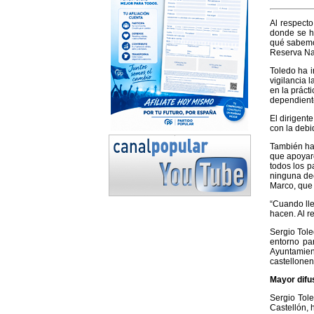
Al respecto
donde se h
qué sabemo
Reserva Nat
Toledo ha i
vigilancia 
en la práct
dependient
El dirigent
con la debi
También ha 
que apoyar
todos los p
ninguna dec
Marco, que 
“Cuando lle
hacen. Al r
Sergio Tole
entorno pa
Ayuntamien
castellonen
Mayor difus
Sergio Tol
Castellón, 