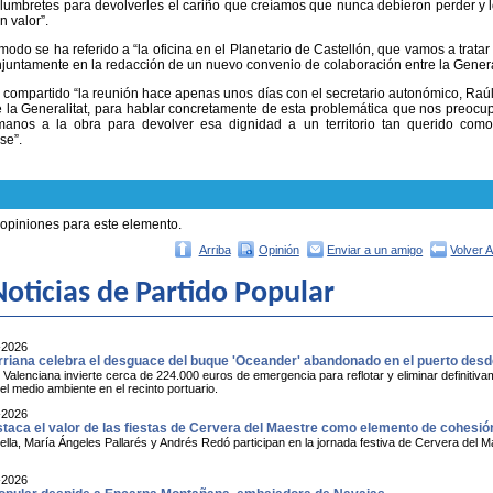
olumbretes para devolverles el cariño que creíamos que nunca debieron perder y 
n valor”.
odo se ha referido a “la oficina en el Planetario de Castellón, que vamos a trata
njuntamente en la redacción de un nuevo convenio de colaboración entre la General
compartido “la reunión hace apenas unos días con el secretario autonómico, Raúl M
 la Generalitat, para hablar concretamente de esta problemática que nos preoc
anos a la obra para devolver esa dignidad a un territorio tan querido como
se”.
 opiniones para este elemento.
Arriba
Opinión
Enviar a un amigo
Volver 
oticias de Partido Popular
-2026
rriana celebra el desguace del buque 'Oceander' abandonado en el puerto des
 Valenciana invierte cerca de 224.000 euros de emergencia para reflotar y eliminar definiti
l medio ambiente en el recinto portuario.
-2026
taca el valor de las fiestas de Cervera del Maestre como elemento de cohesión 
ella, María Ángeles Pallarés y Andrés Redó participan en la jornada festiva de Cervera del Mae
-2026