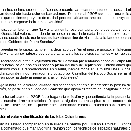
, ha hecho hincapié en que “con este recorte ya están permitiendo la pesca furt
an detectado hasta ocho embarcaciones. Pedimos al PSOE que haga una reflex
s que no tienen proyecto de ciudad pero no sabíamos tampoco que su proyecto c
ural, es cargarse toda la biodiversidad”.
nsistido también en que “la vigilancia en la reserva natural tiene dos partes: por u
la Generalitat Valenciana, donde no no se ha recortado nada. Pero donde se recort
ica no puede ir solo por lo que no hay ningún tipo de vigilancia a lo largo de dos
e del Gobierno de Pedro Sánchez”.
e popular en la capital también ha detallado que “en el mes de agosto, el fallecim
da vigilancia se hubiese podido alertar antes a los servicios sanitarios y no hubié
recordado que “en el Ayuntamiento de Castellón presentamos desde el Grupo Munic
on todos los grupos en el pasado pleno del mes de septiembre. Entendíamos qu
artidos con sus representantes en Madrid, íbamos todos en la misma línea. Y no
laración de ningún senador ni diputado por Castellón del Partido Socialista, ni 
tampoco ha dado ninguna aclaración sobre esto”.
ga la hora de la verdad, cuando sus senadores tienen que defender la postura de
evés, se posicionan al lado del Gobierno que apoya el recorte de la vigilancia en 
do ha solicitado al PSOE “que haga esta reflexión y que entienda la importancia 
ra nuestro término municipal. Y que si alguien quiere aspirar a ser concejal d
to de Castellón, no lo puede hacer atentando contra el patrimonio de nuestra 
ses”.
ión el valor y dignificación de las Islas Columbretes
edo ha estado acompañado en la rueda de prensa por Cristian Ramírez. El conc
ha comentado que mantuvo “una reunión con los técnicos de espacios naturales de 