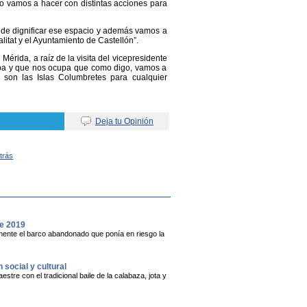
lo vamos a hacer con distintas acciones para
r de dignificar ese espacio y además vamos a
itat y el Ayuntamiento de Castellón”.
érida, a raíz de la visita del vicepresidente
upa y que nos ocupa que como digo, vamos a
 son las Islas Columbretes para cualquier
Deja tu Opinión
Atrás
de 2019
vamente el barco abandonado que ponía en riesgo la
social y cultural
stre con el tradicional baile de la calabaza, jota y