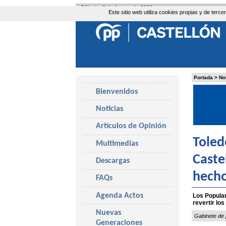
Sábado, 8 de Agosto de 2026
Este sitio web utiliza cookies propias y de ter
Portada
>
No
Bienvenidos
Noticias
Artículos de Opinión
Toled
Multimedias
Caste
Descargas
hech
FAQs
Agenda Actos
Los Popular
revertir los
Nuevas
Gabinete de 
Generaciones