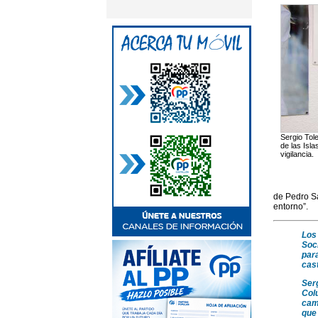
Sergio Tole
de las Isl
vigilancia.
de Pedro Sá
entorno”.
Los
Soci
par
cas
Serg
Colu
camb
que 