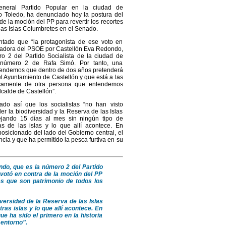
general Partido Popular en la ciudad de
io Toledo, ha denunciado hoy la postura del
e la moción del PP para revertir los recortes
 las Islas Columbretes en el Senado.
tado que “la protagonista de ese voto en
enadora del PSOE por Castellón Eva Redondo,
o 2 del Partido Socialista de la ciudad de
 número 2 de Rafa Simó. Por tanto, una
endemos que dentro de dos años pretenderá
el Ayuntamiento de Castellón y que está a las
camente de otra persona que entendemos
lcalde de Castellón”.
cado así que los socialistas “no han visto
der la biodiversidad y la Reserva de las Islas
ejando 15 días al mes sin ningún tipo de
as de las islas y lo que allí acontece. En
osicionado del lado del Gobierno central, el
ncia y que ha permitido la pesca furtiva en su
ndo, que es la número 2 del Partido
 votó en contra de la moción del PP
tes que son patrimonio de todos los
diversidad de la Reserva de las Islas
as islas y lo que allí acontece. En
e ha sido el primero en la historia
 entorno”.