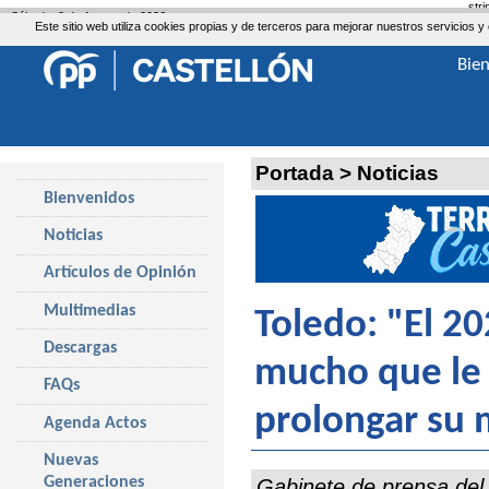
str
Sábado, 8 de Agosto de 2026
Este sitio web utiliza cookies propias y de terceros para mejorar nuestros servicio
Bie
Portada
>
Noticias
Bienvenidos
Noticias
Artículos de Opinión
Multimedias
Toledo: "El 20
Descargas
mucho que le
FAQs
prolongar su 
Agenda Actos
Nuevas
Generaciones
Gabinete de prensa del