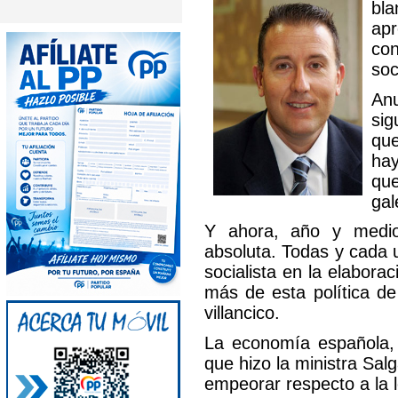
bl
ap
con
soc
An
sig
que
hay
qu
gal
Y ahora, año y medio
absoluta. Todas y cada 
socialista en la elabor
más de esta política de
villancico.
La economía española, l
que hizo la ministra Sal
empeorar respecto a la 