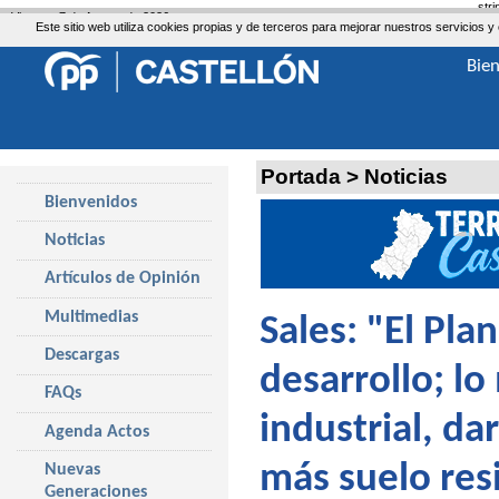
str
Viernes, 7 de Agosto de 2026
Este sitio web utiliza cookies propias y de terceros para mejorar nuestros servicio
Bie
Portada
>
Noticias
Bienvenidos
Noticias
Artículos de Opinión
Multimedias
Sales: "El Pla
Descargas
desarrollo; l
FAQs
industrial, da
Agenda Actos
más suelo res
Nuevas
Generaciones