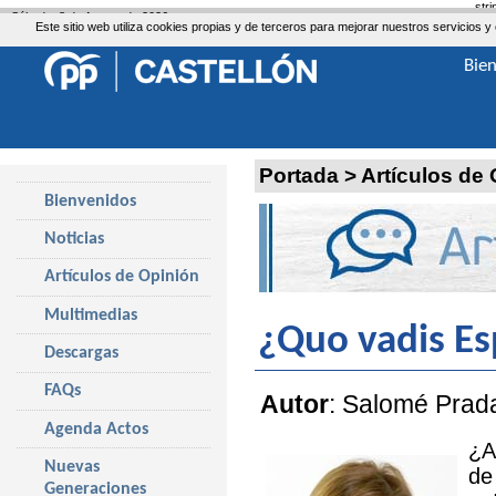
str
Sábado, 8 de Agosto de 2026
Este sitio web utiliza cookies propias y de terceros para mejorar nuestros servicio
Bie
Portada
>
Artículos de
Bienvenidos
Noticias
Artículos de Opinión
Multimedias
¿Quo vadis E
Descargas
FAQs
Autor
: Salomé Prad
Agenda Actos
¿A
Nuevas
de
Generaciones