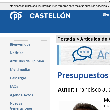
str
Jueves, 6 de Agosto de 2026
Este sitio web utiliza cookies propias y de terceros para mejorar nuestros servicio
Bie
Portada
>
Artículos de
Bienvenidos
Noticias
Artículos de Opinión
Multimedias
Presupuestos 
Descargas
FAQs
Autor
: Francisco Ju
Agenda Actos
Me
Nuevas
qu
Generaciones