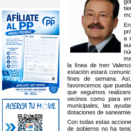
go
ti
mo
En
pr
a 
au
nú
ma
la línea de tren Valenc
estación estará comunic
fines de semana. Así,
favorecemos que puedan 
que seguimos realizand
vecinos como para emp
municipales, las ayud
dotaciones de saneamien
Con todas estas accione
de gobierno no ha tenid