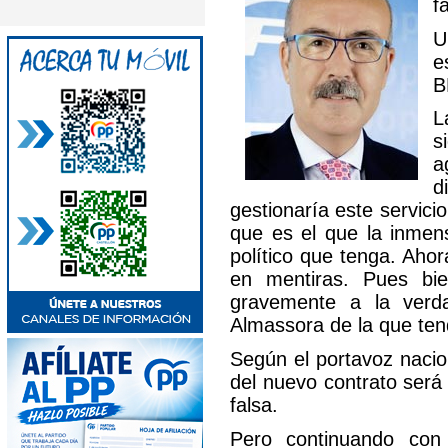
f
U
e
B
L
s
a
d
gestionaría este servici
que es el que la inmens
político que tenga. Aho
en mentiras. Pues b
gravemente a la verda
Almassora de la que ten
Según el portavoz nacion
del nuevo contrato será
falsa.
Pero continuando con