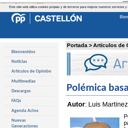
str
Viernes, 7 de Agosto de 2026
Este sitio web utiliza cookies propias y de terceros para mejorar nuestros servicio
Bie
Portada
>
Artículos de
Bienvenidos
Noticias
Artículos de Opinión
Multimedias
Polémica basa
Descargas
FAQs
Autor
: Luis Martíne
Agenda Actos
P
Nuevas
p
Generaciones