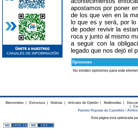
acontecimientos enfocad
apostamos por poner en 
de los que ven en la ma
lo que es y será, por l
de poder revivir la est
roca y junto al mismo ma
a seguir con la obligac
legado que nos dejó el p
Opiniones
No existen opiniones para este elemen
Bienvenidos
|
Estructura
|
Noticias
|
Artículos de Opinión
|
Multimedias
|
Descar
|
Co
Aviso 
Partido Popular de Castellón
|
Esta página esta optimizada pa