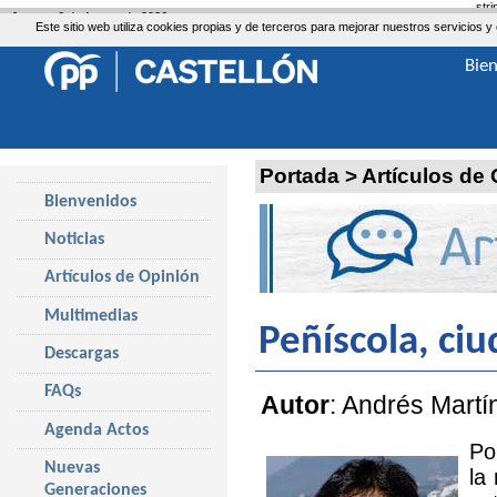
str
Jueves, 6 de Agosto de 2026
Este sitio web utiliza cookies propias y de terceros para mejorar nuestros servicio
Bie
Portada
>
Artículos de
Bienvenidos
Noticias
Artículos de Opinión
Multimedias
Peñíscola, ci
Descargas
FAQs
Autor
: Andrés Martí
Agenda Actos
Po
Nuevas
la
Generaciones