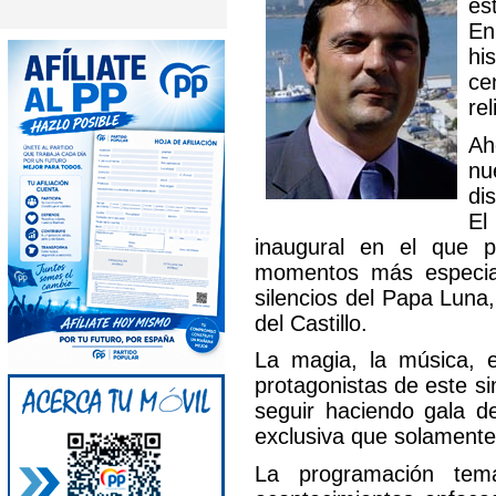
es
En
hi
ce
re
Ah
nu
di
El
inaugural en el que 
momentos más especial
silencios del Papa Luna
del Castillo.
La magia, la música, el
protagonistas de este s
seguir haciendo gala de
exclusiva que solament
La programación tem