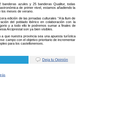
2 banderas azules y 25 banderas Qualitur, todas
gastronómica de primer nivel, estamos añadiendo la
te los meses de verano.
rcera edición de las jornadas culturales “A la llum de
ación del poblado ibérico en colaboración con la
gorio y a todo ello le podremos sumar a finales de
sia Arciprestal son ya bien visibles.
 que nuestra provincia sea una apuesta turística
ese campo con el objetivo prioritario de incrementar
mpleo para los castellonenses.
Deja tu Opinión
trás