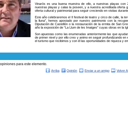
Vinaròs es una buena muestra de ello, a nuestras playas con 
nuestras playas y calas la poseen, y a nuestra acreditada oferta 
oferta cultural y patrimonial para seguir creciendo en visitas duran
Este año celebraremos el II festival de teatro y circo de calle, la te
la lluna”, hemos apostado por nuestro patrimonio con la recuper
Diputación de Castellón o la restauración de la ermita de San Gre
año la exposición de “La Llum de les Imatges” cuyas obras en la Igle
Son apuestas como las enumeradas anteriormente las que ayudan a
de primer nivel y por ello creo y animo en seguir profundizando en 
el turismo que recibimos y con él las oportunidades de riqueza y e
 opiniones para este elemento.
Arriba
Opinión
Enviar a un amigo
Volver A