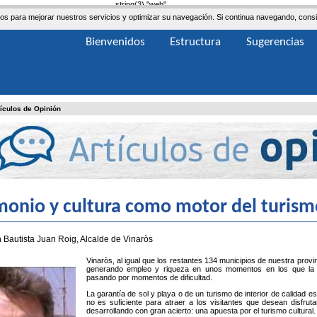
string(3) "web"
ceros para mejorar nuestros servicios y optimizar su navegación. Si continua navegando, co
Bienvenidos
Estructura
Sugerencias
tículos de Opinión
monio y cultura como motor del turism
n Bautista Juan Roig, Alcalde de Vinaròs
Vinaròs, al igual que los restantes 134 municipios de nuestra provin
generando empleo y riqueza en unos momentos en los que la m
pasando por momentos de dificultad.
La garantía de sol y playa o de un turismo de interior de calidad 
no es suficiente para atraer a los visitantes que desean disfrut
desarrollando con gran acierto: una apuesta por el turismo cultural.