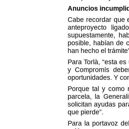
Anuncios incumpli
Cabe recordar que 
anteproyecto liga
supuestamente, hab
posible, habían de 
han hecho el trámite”
Para Torlà, “esta e
y Compromís deberí
oportunidades. Y con
Porque tal y como r
parcela, la General
solicitan ayudas par
que pierde”.
Para la portavoz de