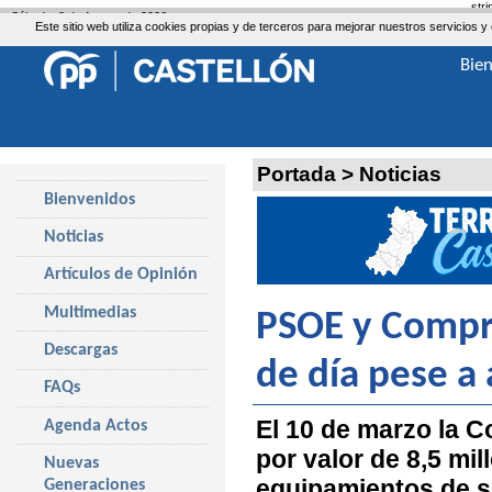
str
Sábado, 8 de Agosto de 2026
Este sitio web utiliza cookies propias y de terceros para mejorar nuestros servicio
Bie
Portada
>
Noticias
Bienvenidos
Noticias
Artículos de Opinión
Multimedias
PSOE y Compro
Descargas
de día pese a 
FAQs
El 10 de marzo la C
Agenda Actos
por valor de 8,5 mi
Nuevas
equipamientos de se
Generaciones