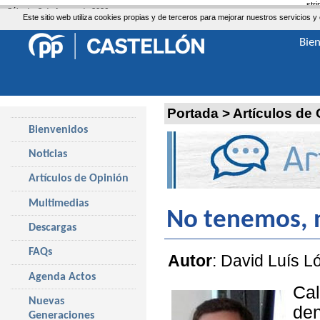
str
Sábado, 8 de Agosto de 2026
Este sitio web utiliza cookies propias y de terceros para mejorar nuestros servicio
Bie
Portada
>
Artículos de
Bienvenidos
Noticias
Artículos de Opinión
Multimedias
No tenemos, ni
Descargas
FAQs
Autor
: David Luís L
Agenda Actos
Ca
Nuevas
de
Generaciones