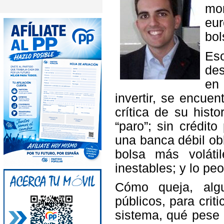
mon
eu
bol
Es
des
en 
invertir, se encuen
crítica de su hist
“paro”; sin crédit
una banca débil obl
bolsa más voláti
inestables; y lo peo
Cómo queja, alg
públicos, para crit
sistema, qué pese 