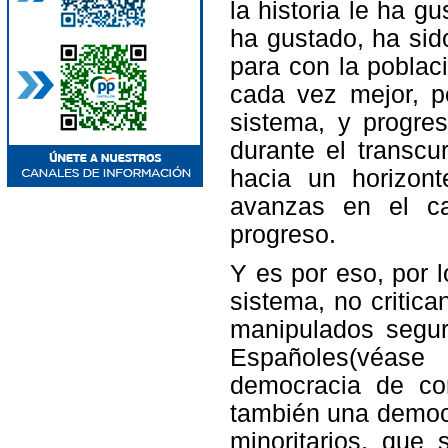
la historia le ha g
ha gustado, ha sido
para con la poblaci
cada vez mejor, p
sistema, y progre
durante el transc
hacia un horizon
avanzas en el ca
progreso.
Y es por eso, por l
sistema, no critic
manipulados segu
Españoles(véas
democracia de co
también una democra
minoritarios, que 