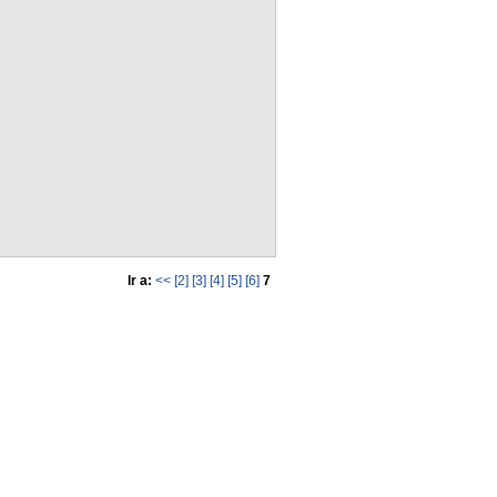
Ir a:
<<
[2]
[3]
[4]
[5]
[6]
7