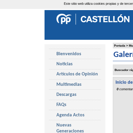
Este sitio web utiliza cookies propias y de ter
Jueves, 6 de Agosto de 2026
Portada
>
Mu
Galer
Bienvenidos
Noticias
Buscador rá
Artículos de Opinión
Inicio d
Multimedias
0
comentar
Descargas
FAQs
Agenda Actos
Nuevas
Generaciones