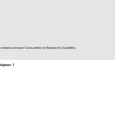
 comienzo al nuevo Curso político en Benicàssim (Castellón).
páginas: 7