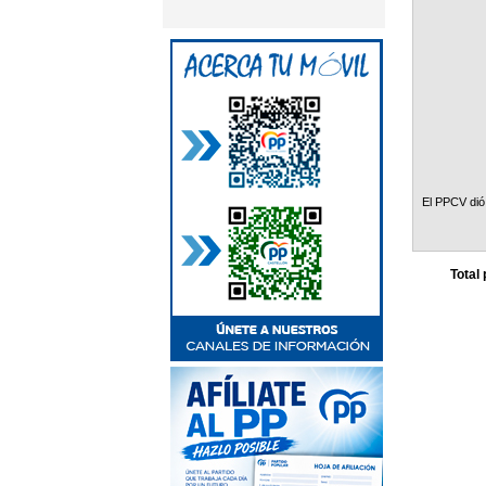
El PPCV dió
Total 