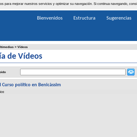
ceros para mejorar nuestros servicios y optimizar su navegación. Si continua navegando, co
Bienvenidos
Estructura
Sugerencias
ltimedias
>
Vídeos
ía de Vídeos
pido
el Curso político en Benicàssim
ios