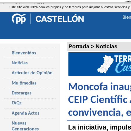
str
Jueves, 6 de Agosto de 2026
Este sitio web utiliza cookies propias y de terceros para mejorar nuestros servicio
Bie
Portada
>
Noticias
Bienvenidos
Noticias
Artículos de Opinión
Multimedias
Moncofa inaug
Descargas
CEIP Científic
FAQs
convivencia, e
Agenda Actos
Nuevas
La iniciativa, impul
Generaciones