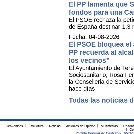
El PP lamenta que 
fondos para una Ca
El PSOE rechaza la petic
de España destinar 1,3 m
Fecha: 04-08-2026
El PSOE bloquea el a
PP recuerda al alca
los vecinos”
El Ayuntamiento de Tere
Sociosanitario, Rosa Fer
la Conselleria de Servic
hace días
Todas las noticias d
Bienvenidos
|
Estructura
|
Noticias
|
Artículos de Opinión
|
Multimedias
|
Descar
|
Co
Aviso 
Partido Popular de Castellón
|