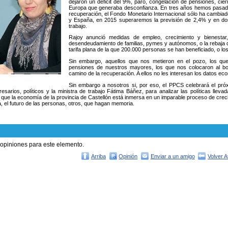
dejaron un déficit del 9%, paro, congelación de pensiones, ci
Europa que generaba desconfianza. En tres años hemos pasado
recuperación, el Fondo Monetario Internacional sólo ha cambia
y España, en 2015 superaremos la previsión de 2,4% y en do
trabajo.
Rajoy anunció medidas de empleo, crecimiento y bienestar,
desendeudamiento de familias, pymes y autónomos, o la rebaja 
tarifa plana de la que 200.000 personas se han beneficiado, o l
Sin embargo, aquellos que nos metieron en el pozo, los que 
pensiones de nuestros mayores, los que nos colocaron al bo
camino de la recuperación. A ellos no les interesan los datos ec
Sin embargo a nosotros si, por eso, el PPCS celebrará el pr
esarios, políticos y la ministra de trabajo Fátima Báñez, para analizar las políticas llev
que la economía de la provincia de Castellón está inmersa en un imparable proceso de creci
a, el futuro de las personas, otros, que hagan memoria.
 opiniones para este elemento.
Arriba
Opinión
Enviar a un amigo
Volver A