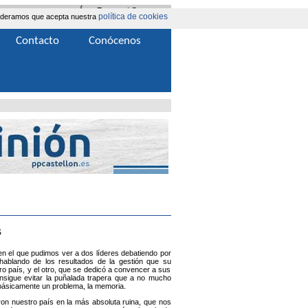
Área Extranet
|
Contacta
política de cookies
nsideramos que acepta nuestra
Contacto
Conócenos
S
en el que pudimos ver a dos líderes debatiendo por
hablando de los resultados de la gestión que su
ro país, y el otro, que se dedicó a convencer a sus
onsigue evitar la puñalada trapera que a no mucho
 básicamente un problema, la memoria.
on nuestro país en la más absoluta ruina, que nos