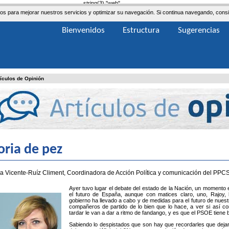
string(3) "web"
ceros para mejorar nuestros servicios y optimizar su navegación. Si continua navegando, co
Bienvenidos
Estructura
Sugerencias
tículos de Opinión
ria de pez
na Vicente-Ruíz Climent, Coordinadora de Acción Política y comunicación del PPC
Ayer tuvo lugar el debate del estado de la Nación, un momento 
el futuro de España, aunque con matices claro, uno, Rajoy, 
gobierno ha llevado a cabo y de medidas para el futuro de nuest
compañeros de partido de lo bien que lo hace, a ver si así c
tardar le van a dar a ritmo de fandango, y es que el PSOE tiene
Sabiendo lo despistados que son hay que recordarles que dejar