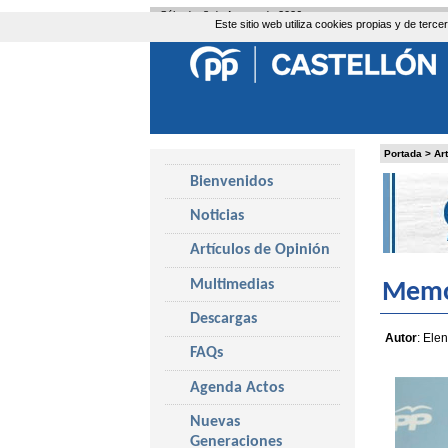
Sábado, 8 de Agosto de 2026
Este sitio web utiliza cookies propias y de ter
Portada
>
Ar
Bienvenidos
Noticias
Artículos de Opinión
Multimedias
Memo
Descargas
Autor
: Ele
FAQs
Agenda Actos
Nuevas
Generaciones