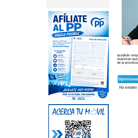
acudirán empr
muestran que 
de la provinci
Opiniones
No existen