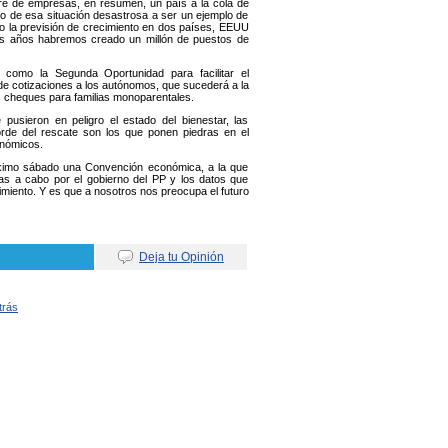
erre de empresas, en resumen, un país a la cola de
 de esa situación desastrosa a ser un ejemplo de
do la previsión de crecimiento en dos países, EEUU
s años habremos creado un millón de puestos de
 como la Segunda Oportunidad para facilitar el
de cotizaciones a los autónomos, que sucederá a la
os cheques para familias monoparentales.
pusieron en peligro el estado del bienestar, las
rde del rescate son los que ponen piedras en el
onómicos.
óximo sábado una Convención económica, a la que
adas a cabo por el gobierno del PP y los datos que
miento. Y es que a nosotros nos preocupa el futuro
Deja tu Opinión
trás