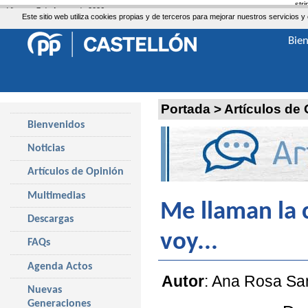
str
Viernes, 7 de Agosto de 2026
Este sitio web utiliza cookies propias y de terceros para mejorar nuestros servicio
Bie
Portada
>
Artículos de
Bienvenidos
Noticias
Artículos de Opinión
Multimedias
Me llaman la 
Descargas
voy...
FAQs
Agenda Actos
Autor
: Ana Rosa San
Nuevas
Generaciones