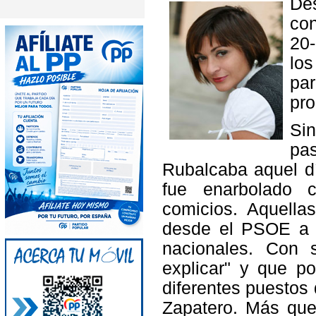
De
con
20-
los
par
pro
Sin
pa
Rubalcaba aquel dí
fue enarbolado 
comicios. Aquella
desde el PSOE a t
nacionales. Con 
explicar" y que p
diferentes puestos
Zapatero. Más que