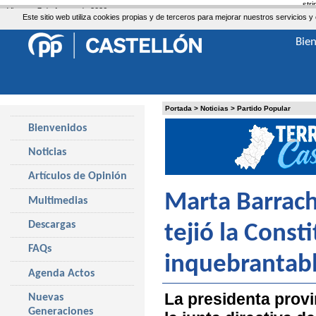
str
Viernes, 7 de Agosto de 2026
Este sitio web utiliza cookies propias y de terceros para mejorar nuestros servicio
Bie
Portada
>
Noticias
>
Partido Popular
Bienvenidos
Noticias
Artículos de Opinión
Marta Barrach
Multimedias
Descargas
tejió la Const
FAQs
inquebrantab
Agenda Actos
La presidenta provi
Nuevas
Generaciones