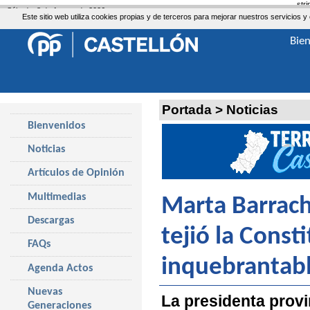
str
Sábado, 8 de Agosto de 2026
Este sitio web utiliza cookies propias y de terceros para mejorar nuestros servicio
Bie
Portada
>
Noticias
Bienvenidos
Noticias
Artículos de Opinión
Multimedias
Marta Barrach
Descargas
tejió la Const
FAQs
inquebrantab
Agenda Actos
Nuevas
La presidenta provi
Generaciones