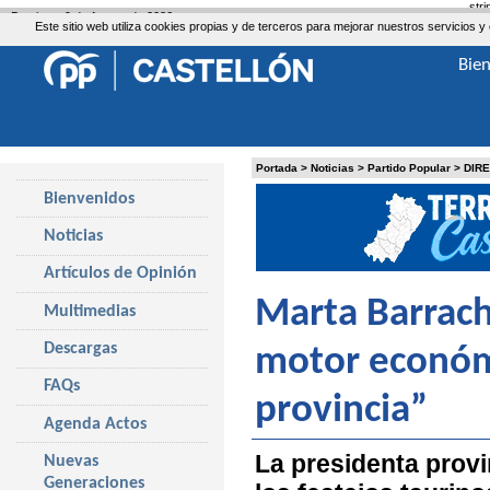
str
Domingo, 9 de Agosto de 2026
Este sitio web utiliza cookies propias y de terceros para mejorar nuestros servicio
Bie
Portada
>
Noticias
>
Partido Popular
>
DIR
Bienvenidos
Noticias
Artículos de Opinión
Marta Barrach
Multimedias
Descargas
motor económi
FAQs
provincia”
Agenda Actos
La presidenta provi
Nuevas
Generaciones