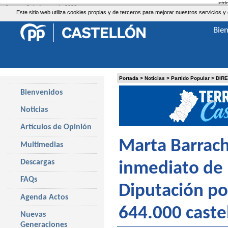
str
Jueves, 6 de Agosto de 2026
Este sitio web utiliza cookies propias y de terceros para mejorar nuestros servicio
Bie
Portada
>
Noticias
>
Partido Popular
>
DIR
Bienvenidos
Noticias
Artículos de Opinión
Marta Barrach
Multimedias
Descargas
inmediato de 
FAQs
Diputación po
Agenda Actos
644.000 caste
Nuevas
Generaciones