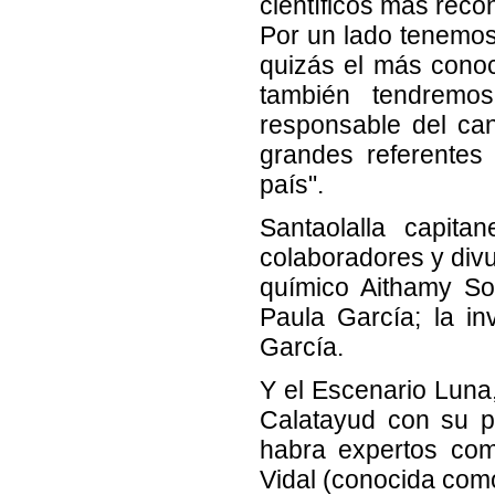
científicos más reco
Por un lado tenemos,
quizás el más cono
también tendremo
responsable del can
grandes referentes
país".
Santaolalla capita
colaboradores y div
químico Aithamy Sot
Paula García; la in
García.
Y el Escenario Luna
Calatayud con su p
habra expertos com
Vidal (conocida com