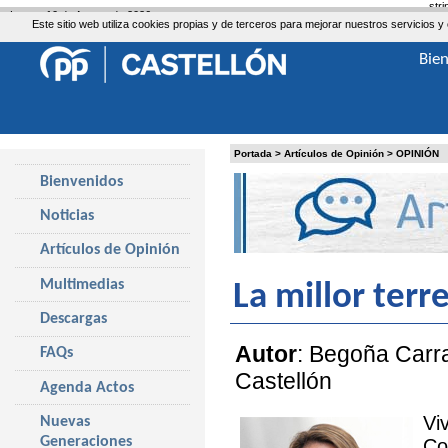
str
Lunes, 10 de Agosto de 2026
Este sitio web utiliza cookies propias y de terceros para mejorar nuestros servicio
Bie
Portada
>
Artículos de Opinión
>
OPINIÓN
Bienvenidos
Noticias
Artículos de Opinión
Multimedias
La millor terr
Descargas
Autor
: Begoña Carr
FAQs
Castellón
Agenda Actos
Vi
Nuevas
Generaciones
Co