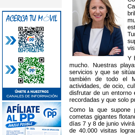
Ca
br
mu
es
Tu
su
vis
Y 
mucho. Nuestras playa
servicios y que se sitú
también de todo el M
actividades, de ocio, c
disfrutar de un entorno 
recordadas y que solo p
Como la que supone p
cometas gigantes flotand
días 7 y 8 de junio viv
de 40.000 visitas logr