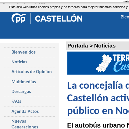
str
Domingo, 9 de Agosto de 2026
Este sitio web utiliza cookies propias y de terceros para mejorar nuestros servicio
Bie
Portada
>
Noticias
Bienvenidos
Noticias
Artículos de Opinión
Multimedias
La concejalía
Descargas
Castellón acti
FAQs
público en No
Agenda Actos
Nuevas
El autobús urbano 
Generaciones