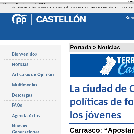
str
Viernes, 7 de Agosto de 2026
Este sitio web utiliza cookies propias y de terceros para mejorar nuestros servicio
Bie
Portada
>
Noticias
Bienvenidos
Noticias
Artículos de Opinión
Multimedias
La ciudad de C
Descargas
políticas de f
FAQs
los jóvenes
Agenda Actos
Nuevas
Carrasco: “Apostam
Generaciones