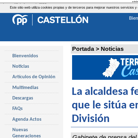
str
Lunes, 10 de Agosto de 2026
Este sitio web utiliza cookies propias y de terceros para mejorar nuestros servicio
Bie
Portada
>
Noticias
Bienvenidos
Noticias
Artículos de Opinión
Multimedias
La alcaldesa fe
Descargas
que le sitúa e
FAQs
División
Agenda Actos
Nuevas
Generaciones
Gabinete de prensa del