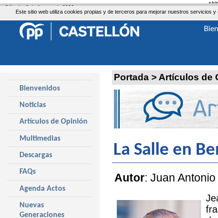
str
Sábado, 8 de Agosto de 2026
Este sitio web utiliza cookies propias y de terceros para mejorar nuestros servicio
Bie
Portada
>
Artículos de
Bienvenidos
Noticias
Artículos de Opinión
Multimedias
La Salle en Be
Descargas
FAQs
Autor
: Juan Antonio
Agenda Actos
Je
Nuevas
fr
Generaciones