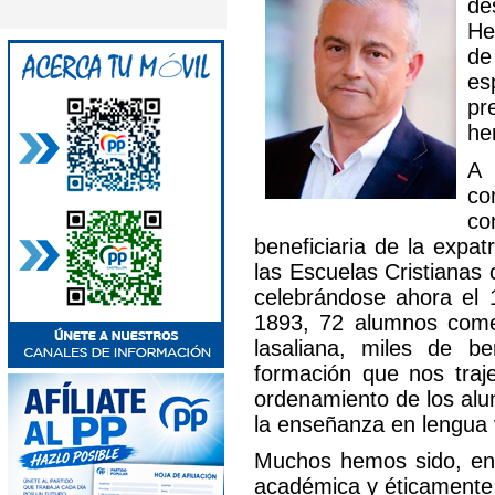
de
He
de
es
pr
he
A 
co
co
beneficiaria de la expa
las Escuelas Cristianas
celebrándose ahora el 
1893, 72 alumnos comen
lasaliana, miles de b
formación que nos traj
ordenamiento de los alum
la enseñanza en lengua v
Muchos hemos sido, en
académica y éticamente a